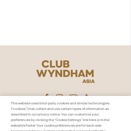
より充実した​
バケーションを
もっとみる
This website uses third-party cookies and similar technologies
(“cookies”) that collect and use certain types of information as
described in our privacy notice. You can customize your
プライバシー通知
お問い合わせ
preferences by clicking the “Cookie Settings” link here or in the
website’s footer. Your cookie preferences are for each web
About Travel + Leisure Co
サイトマップ
browser and device. Certain cookies that are needed for the