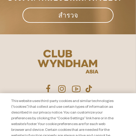
สำรวจ
This website uses third-party cookies and similar technologies
(“cookies”) that collect and use certain types of information as
ประกาศนโยบายความเป็นส่วน
ติดต่อเรา
described in our privacy notice. You can customize your
ตัว
แผนผังเว็บไซต์
preferences by clicking the “Cookie Settings” link here or in the
website’s footer. Your cookie preferences are for each web
About Travel + Leisure Co
ข้อกำหนดและเงื่อนไข
browser and device. Certain cookies that are needed for the
Cookie Settings
website to function properly are always active and cannot be