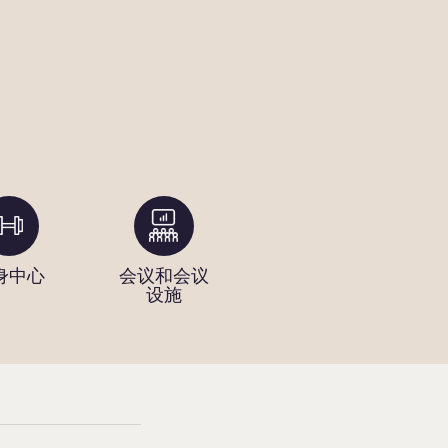
身中心
会议和会议
当日干洗服
可
设施
务