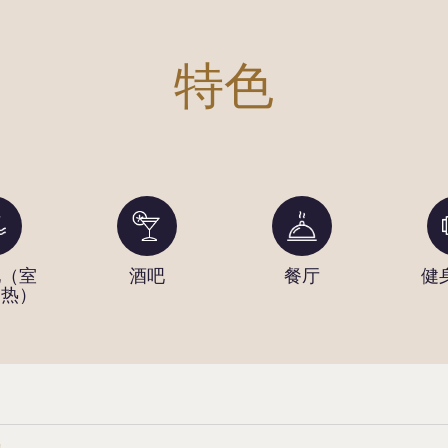
特色
池（室
酒吧
餐厅
健
加热）