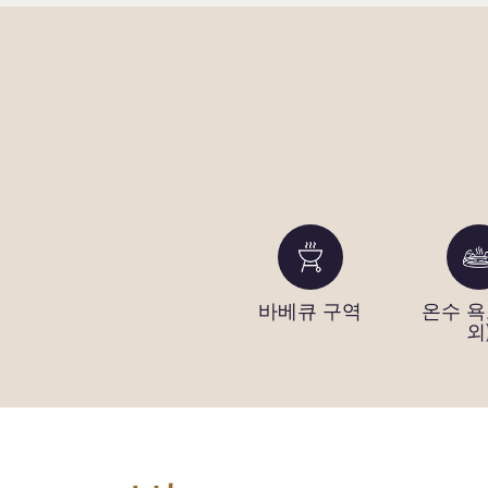
퍼팅 그린
바베큐 구역
온수 욕
외