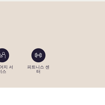
어지 서
피트니스 센
세탁 시설
미
비스
터