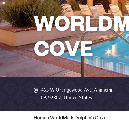
WORLDM
COVE
465 W Orangewood Ave, Anaheim,
CA 92802, United States
Home
»
WorldMark Dolphin’s Cove