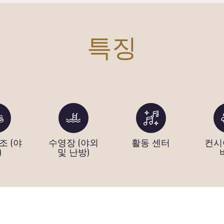
특징
조 (야
수영장 (야외
활동 센터
컨시
)
및 난방)