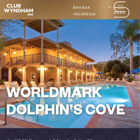
BAHASA
MENU
INDONESIA
WORLDMARK
DOLPHIN’S COVE