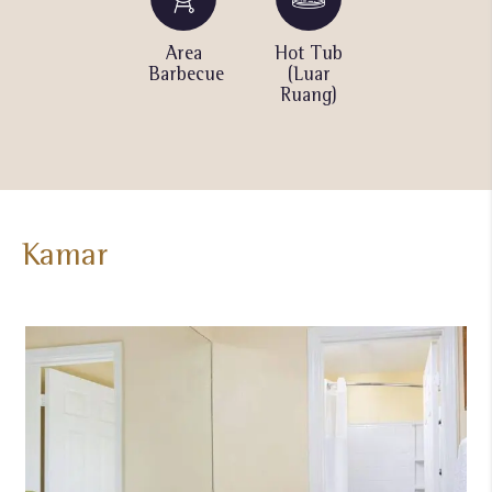
Putting
Area
Hot Tub
Kolam
Green
Barbecue
(Luar
Renang
Ruang)
(Luar
Ruang &
Dipanaskan
Kamar