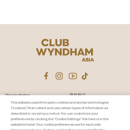
https://www.travelandleisureco.com
를 방문하여 특별한
여행을 시작하세요.
Privacy Notice
문의하기
This website uses third-party cookies and similar technologies
About Travel + Leisure Co.
사이트 맵
(“cookies”) that collect and use certain types of information as
이용 약관
described in our privacy notice. You can customize your
Cookie Settings
preferences by clicking the “Cookie Settings” link here or in the
website’s footer. Your cookie preferences are for each web
browser and device. Certain cookies that are needed for the