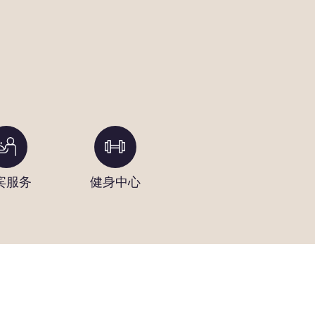
宾服务
健身中心
洗衣设施
户