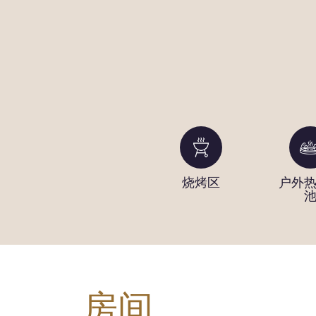
推杆练习场
烧烤区
户外
房间