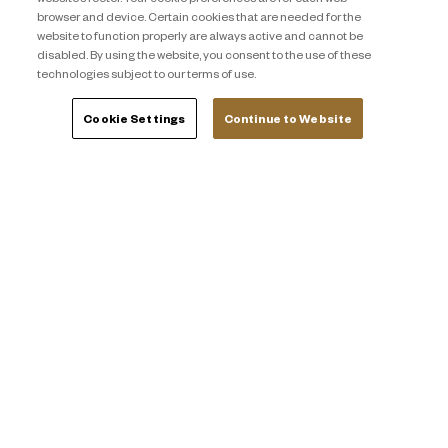
browser and device. Certain cookies that are needed for the
website to function properly are always active and cannot be
disabled. By using the website, you consent to the use of these
technologies subject to our terms of use.
Cookie Settings
Continue to Website
Privacy Notice
문의하기
About Travel + Leisure Co.
사이트 맵
이용 약관
Cookie Settings