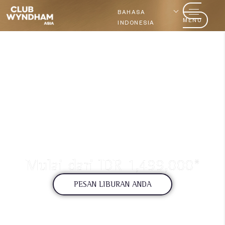
BAHASA
MENU
INDONESIA
Rasakan Gaya Hidup
Club
Mulai dari IDR 1,499,000*
PESAN LIBURAN ANDA