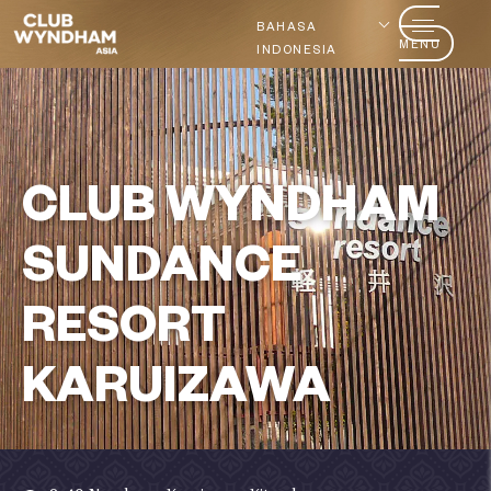
BAHASA
MENU
INDONESIA
CLUB WYNDHAM
SUNDANCE
RESORT
KARUIZAWA