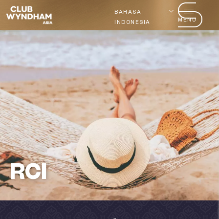
BAHASA
MENU
INDONESIA
RCI