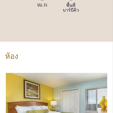
อ่างน้ำ
Wi-Fi
พื้นที่
สระว่าย
ร้อน
บาร์บีคิว
น้ำเด็ก
(กลาง
(กลาง
แจ้ง)
แจ้ง/
ตาม
ฤดูกาล)
ห้อง