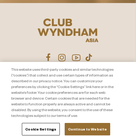
This website uses third-party cookies and similar technologies
(“cookies”) that collect and use certain types of information as
ประกาศนโยบายความเป็นส่วน
ติดต่อเรา
described in our privacy notice. You can customize your
ตัว
แผนผังเว็บไซต์
preferences by clicking the “Cookie Settings” link here or in the
website’s footer. Your cookie preferences are for each web
About Travel + Leisure Co
ข้อกำหนดและเงื่อนไข
browser and device. Certain cookies that are needed for the
Cookie Settings
website to function properly are always active and cannot be
disabled. By using the website, you consent to the use of these
technologies subject to our terms of use.
Cookie Settings
Continue to Website