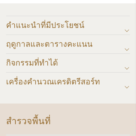
คำแนะนำที่มีประโยชน์
ฤดูกาลและตารางคะแนน​
กิจกรรมที่ทำได้
เครื่องคำนวณเครดิตรีสอร์ท​
สำรวจพื้นที่