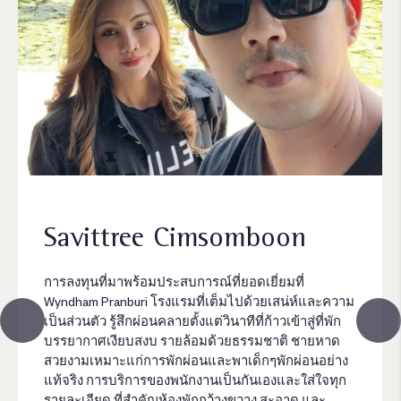
Savittree Cimsomboon
การลงทุนที่มาพร้อมประสบการณ์ที่ยอดเยี่ยมที่
Wyndham Pranburi โรงแรมที่เต็มไปด้วยเสน่ห์และความ
เป็นส่วนตัว รู้สึกผ่อนคลายตั้งแต่วินาทีที่ก้าวเข้าสู่ที่พัก
บรรยากาศเงียบสงบ รายล้อมด้วยธรรมชาติ ชายหาด
สวยงามเหมาะแก่การพักผ่อนและพาเด็กๆพักผ่อนอย่าง
แท้จริง การบริการของพนักงานเป็นกันเองและใส่ใจทุก
รายละเอียด ที่สำคัญห้องพักกว้างขวาง สะอาด และ