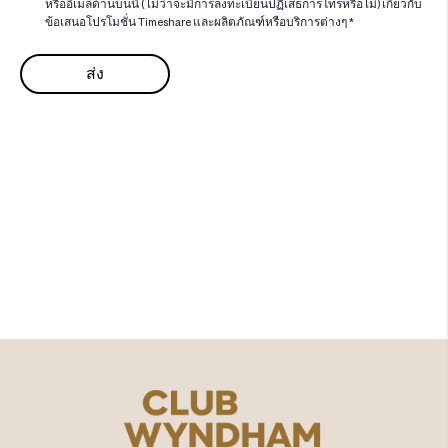
หรืออีเมลด้านบนนี้ (ไม่ว่าจะมีการลงทะเบียนปฏิเสธการโทรหรือไม่) เกี่ยวกับ
ข้อเสนอโปรโมชั่น Timeshare และผลิตภัณฑ์หรือบริการต่างๆ *
คุณพร้อมที่จะเพิ่มคุณค่าให้กับ
ช่วงเวลาที่แบ่งปันแล้วหรือยัง?​
สำรวจ