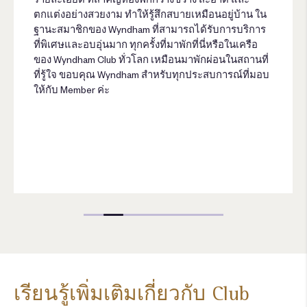
ตกแต่งอย่างสวยงาม ทำให้รู้สึกสบายเหมือนอยู่บ้าน ใน
ฐานะสมาชิกของ Wyndham ที่สามารถได้รับการบริการ
ที่พิเศษและอบอุ่นมาก ทุกครั้งที่มาพักที่นี่หรือในเครือ
ของ Wyndham Club ทั่วโลก เหมือนมาพักผ่อนในสถานที่
ที่รู้ใจ ขอบคุณ Wyndham สำหรับทุกประสบการณ์ที่มอบ
ให้กับ Member ค่ะ
เรียนรู้เพิ่มเติมเกี่ยวกับ Club