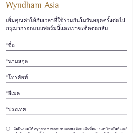
Wyndham Asia
เพิ่มคุณค่าให้กับเวลาที่ใช้ร่วมกันในวันหยุดครั้งต่อไป
กรุณากรอกแบบฟอร์มนี้และเราจะติดต่อกลับ
ฉันยินยอมให้ Wyndham Vacation Resorts ติดต่อฉันที่หมายเลขโทรศัพท์และ/