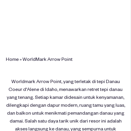
5448 S Arrow Point Dr, Harrison, ID
83833, United States
+1 208-667-2064
Pesan Resor Ini
Home
»
WorldMark Arrow Point
Worldmark Arrow Point, yang terletak di tepi Danau
Coeur d'Alene di Idaho, menawarkan retret tepi danau
yang tenang. Setiap kamar didesain untuk kenyamanan,
dilengkapi dengan dapur modern, ruang tamu yang luas,
dan balkon untuk menikmati pemandangan danau yang
damai. Salah satu daya tarik unik dari resor ini adalah
akses langsung ke danau, yang sempurna untuk