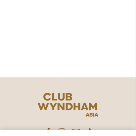
Siap untuk memberikan nilai
lebih
pada waktu yang Anda
miliki?​
Jelajahi