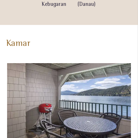
Voli
Kebugaran
(Danau)
Renang
(Indoor)
Kamar