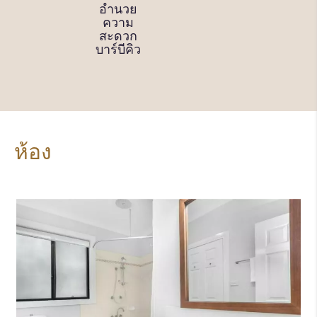
อำนวย
อำนวย
น้ำ
ความ
ความ
สะดวก
สะดวก
ซักรีด
บาร์บีคิว
แบบใช้
ร่วมกัน
ห้อง