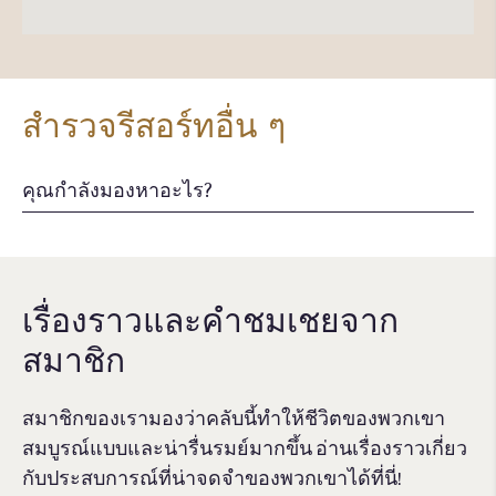
สำรวจรีสอร์ทอื่น ๆ
เรื่องราวและคําชมเชยจาก
สมาชิก
สมาชิกของเรามองว่าคลับนี้ทำให้ชีวิตของพวกเขา
สมบูรณ์แบบและน่ารื่นรมย์มากขึ้น อ่านเรื่องราวเกี่ยว
กับประสบการณ์ที่น่าจดจําของพวกเขาได้ที่นี่!