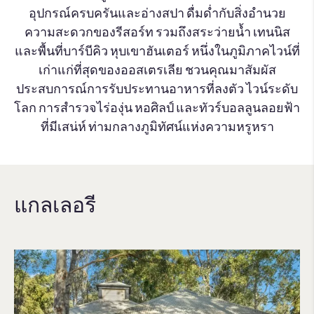
อุปกรณ์ครบครันและอ่างสปา ดื่มด่ำกับสิ่งอำนวย
ความสะดวกของรีสอร์ท รวมถึงสระว่ายน้ำ เทนนิส
และพื้นที่บาร์บีคิว หุบเขาฮันเตอร์ หนึ่งในภูมิภาคไวน์ที่
เก่าแก่ที่สุดของออสเตรเลีย ชวนคุณมาสัมผัส
ประสบการณ์การรับประทานอาหารที่ลงตัว ไวน์ระดับ
โลก การสำรวจไร่องุ่น หอศิลป์ และทัวร์บอลลูนลอยฟ้า
ที่มีเสน่ห์ ท่ามกลางภูมิทัศน์แห่งความหรูหรา
แกลเลอรี