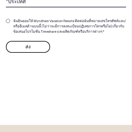
ฉันยินยอมให้ Wyndham Vacation Resorts ติดต่อฉันที่หมายเลขโทรศัพท์และ/
หรืออีเมลด้านบนนี้ (ไม่ว่าจะมีการลงทะเบียนปฏิเสธการโทรหรือไม่) เกี่ยวกับ
ข้อเสนอโปรโมชั่น Timeshare และผลิตภัณฑ์หรือบริการต่างๆ *
คุณพร้อมที่จะเพิ่มคุณค่าให้กับ
ช่วงเวลาที่แบ่งปันแล้วหรือยัง?​
สำรวจ