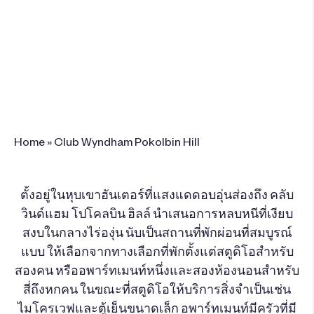
485 McDonalds Road, Pokolbin NSW
2320, Australia
+61 2 4998 7000
จองรีสอร์ทนี้
Home
»
Club Wyndham Pokolbin Hill
ตั้งอยู่ในหุบเขาฮันเตอร์ที่แสงแดดอบอุ่นส่องถึง คลับ
วินด์แฮม โปโคลบิน ฮิลล์ นำเสนอการหลบหนีที่เงียบ
สงบในกลางไร่องุ่น นับเป็นสถานที่พักผ่อนที่สมบูรณ์
แบบ ให้เลือกจากทางเลือกที่พักตั้งแต่สตูดิโอสำหรับ
สองคน หรืออพาร์ทเมนท์หนึ่งและสองห้องนอนสำหรับ
สี่ถึงหกคน ในขณะที่สตูดิโอให้บริการสิ่งจำเป็นเช่น
ไมโครเวฟและตู้เย็นขนาดเล็ก อพาร์ทเมนท์มีครัวที่มี