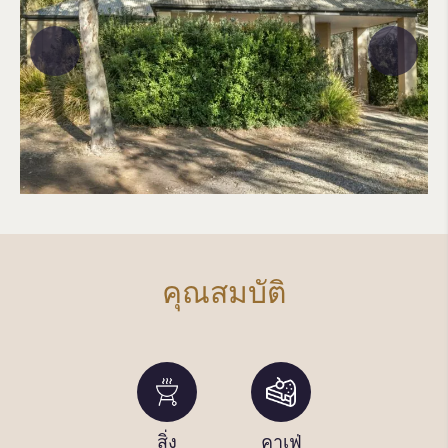
คุณสมบัติ
สิ่ง
สิ่ง
คาเฟ่
สระว่าย