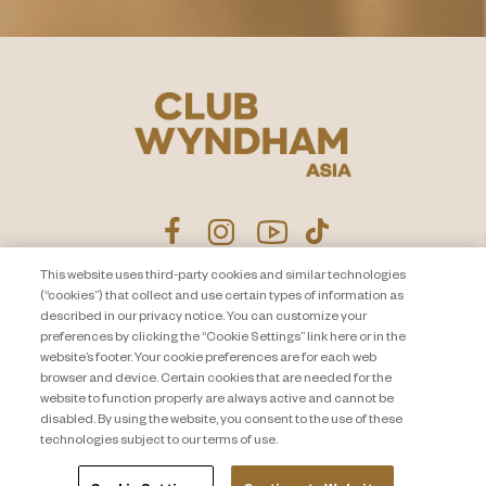
This website uses third-party cookies and similar technologies
(“cookies”) that collect and use certain types of information as
ประกาศนโยบายความเป็นส่วน
ติดต่อเรา
described in our privacy notice. You can customize your
ตัว
แผนผังเว็บไซต์
preferences by clicking the “Cookie Settings” link here or in the
website’s footer. Your cookie preferences are for each web
About Travel + Leisure Co
ข้อกำหนดและเงื่อนไข
browser and device. Certain cookies that are needed for the
Cookie Settings
website to function properly are always active and cannot be
disabled. By using the website, you consent to the use of these
technologies subject to our terms of use.