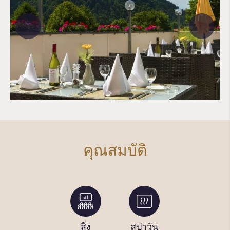
คุณสมบัติ
บริการ
สิ่ง
สปาวัน
สระว่าย