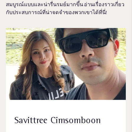
สมบูรณ์แบบและน่ารื่นรมย์มากขึ้น อ่านเรื่องราวเกี่ยว
กับประสบการณ์ที่น่าจดจําของพวกเขาได้ที่นี่!
Savittree Cimsomboon