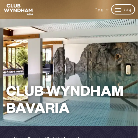
เมนู
ไทย
CLUB WYNDHAM
BAVARIA