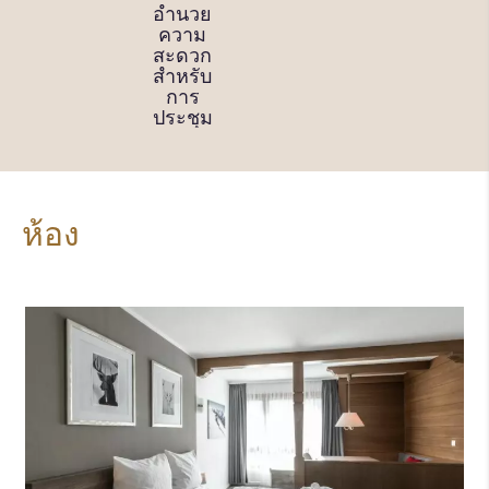
ให้เช่า
อำนวย
น้ำ
จักรยาน
ความ
พร้อม
สะดวก
น้ำตก
สำหรับ
(ที่อุ่น
การ
น้ำ, ใน
ประชุม
ร่ม)
ห้อง