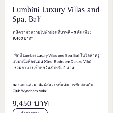
Lumbini Luxury Villas and
Spa, Bali
หนีความวุ่นวายไปพักผ่อนที่บาหลี – 3 คืน เพียง
9,450 บาท*
-พักที่ Lumbini Luxury Villas and Spa, Bali ในวิลล่าหรู
แบบหนึ่งห้องนอน (One-Bedroom Deluxe Villa)
-รวมอาหารเช้าทุกวันสำหรับ 2 ท่าน
จองเลย แล้วมาสัมผัสสวรรค์แห่งการพักผ่อนกับ
Club Wyndham Asia!
9,450 บาท