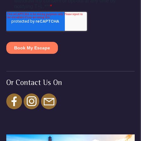
Or Contact Us On