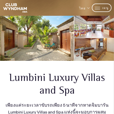
เมนู
ไทย
Lumbini Luxury Villas
and Spa
เพียงแค่ระยะเวลาขับรถเพียง 5 นาทีจากหาดจิมบารัน
Lumbini Luxury Villas and Spa แห่งนี้จะมอบการผสม