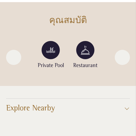
คุณสมบัติ
Jogging
Private Pool
Restaurant
Spa
Track
Explore Nearby