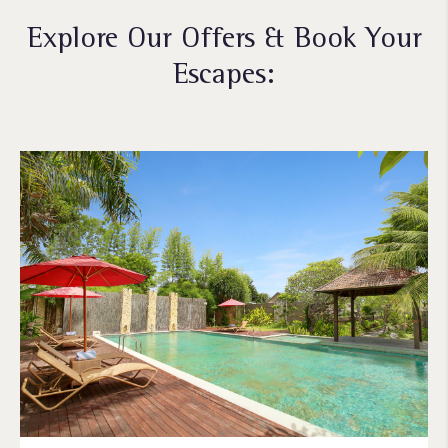
Explore Our Offers & Book Your
Escapes: