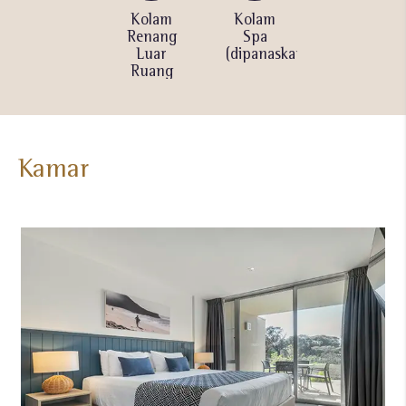
Wi-Fi
Kolam
Kolam
Kolam
Renang
Spa
Renang
Luar
(dipanaskan)
Indoor
Ruang
(dipanaskan
Kamar