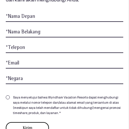
Saya menyetujui bahwa Wyndham Vacation Resorts dapat menghubungi
saya melalui nomor telepon dan/atau alamat email yang tercantum di atas
(meskipun saya telah mendaftar untuk tidak dihubungi) mengenai promosi
timeshare, produk, dan layanan. *