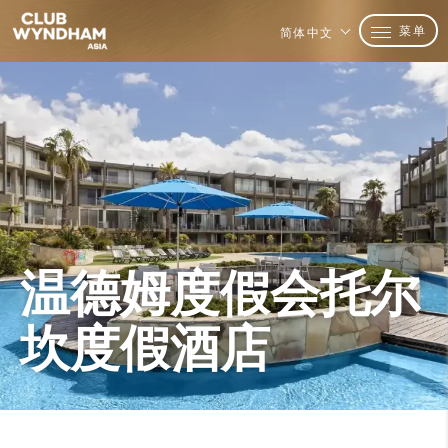
菜单
简体中文
温德姆度假会托尔
坎度假酒店