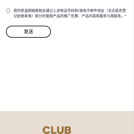
我同意温德姆度假会通过上述电话号码和/或电子邮件地址（无论是否登
记拒绝来电）就分时度假产品的推广优惠、产品内容和服务与我联系。*
想要为共享的美好时光
增添更
多价值吗？
探索