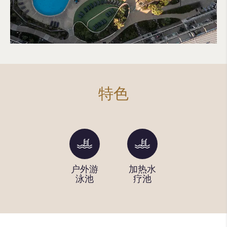
特色
Wi-Fi
户外游
加热水
室内加
泳池
疗池
热泳道
池