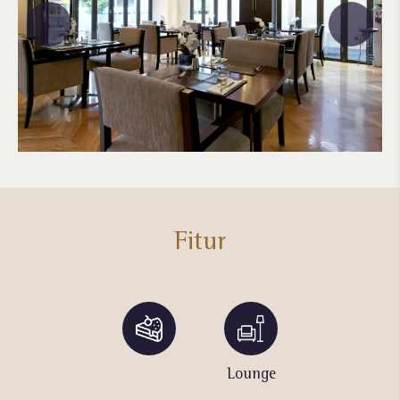
Fitur
Penyewaan
Lounge
Meja
E-bike
Wisata