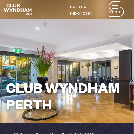
BAHASA
MENU
INDONESIA
CLUB WYNDHAM
PERTH