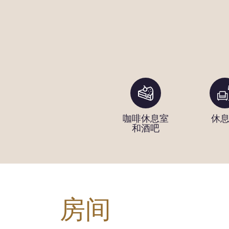
租赁
电动自行车
咖啡休息室
休
租赁
和酒吧
房间