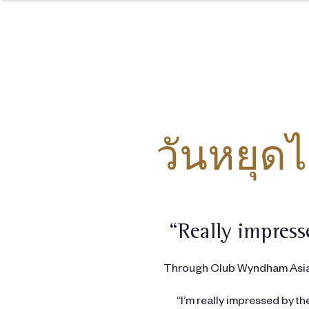
วันหยุดไ
“Really impres
Through Club Wyndham Asia’s
“I’m really impressed by t