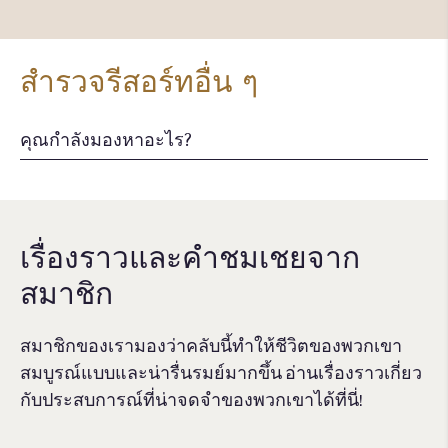
สำรวจรีสอร์ทอื่น ๆ
เรื่องราวและคําชมเชยจาก
สมาชิก
สมาชิกของเรามองว่าคลับนี้ทำให้ชีวิตของพวกเขา
สมบูรณ์แบบและน่ารื่นรมย์มากขึ้น อ่านเรื่องราวเกี่ยว
กับประสบการณ์ที่น่าจดจําของพวกเขาได้ที่นี่!