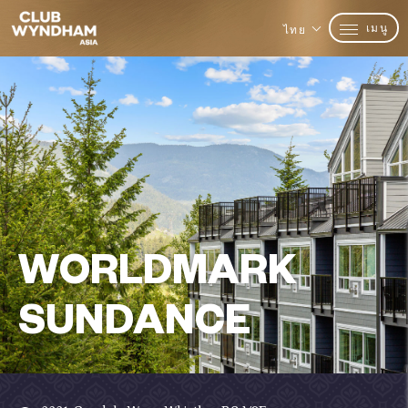
เมนู
ไทย
WORLDMARK
SUNDANCE