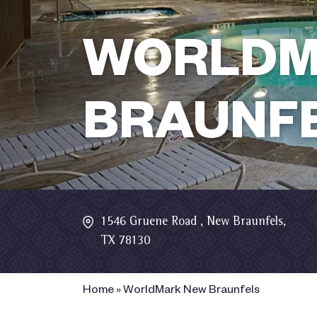
WORLDM
BRAUNF
1546 Gruene Road , New Braunfels,
TX 78130
Home
»
WorldMark New Braunfels