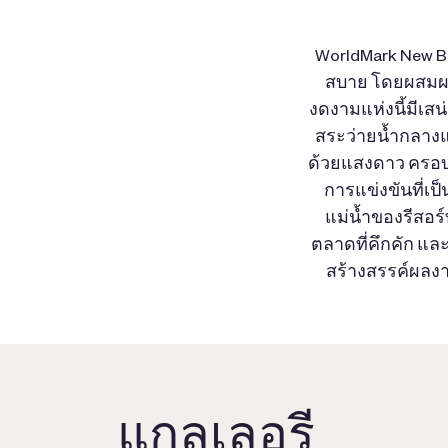
WorldMark New Br
สบาย โดยผสมผสา
งดงามแห่งนี้มีเส
สระว่ายน้ำกลางแจ
ด้วยแสงดาว ครอบ
การแข่งขันที่เป
แม่น้ำของรีสอร์
ตลาดที่คึกคัก และ
สร้างสรรค์ผลง
แกลเลอรี