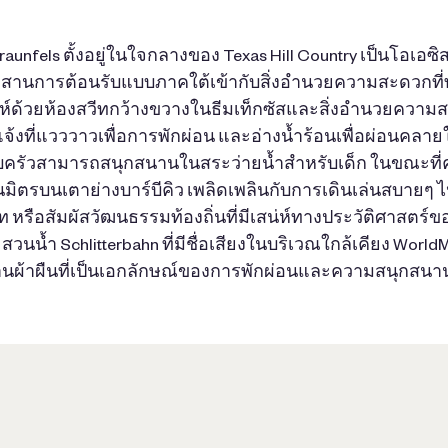
aunfels ตั้งอยู่ในใจกลางของ Texas Hill Country เป็นโอเ
นการต้อนรับแบบภาคใต้เข้ากับสิ่งอำนวยความสะดวกที่ทัน
น่ห์ด้วยห้องสวีทกว้างขวางในธีมเท็กซัสและสิ่งอำนวยความ
้งที่แวววาวเพื่อการพักผ่อน และอ่างน้ำร้อนเพื่อผ่อนคลายใต
ครัวสามารถสนุกสนานในสระว่ายน้ำสำหรับเด็ก ในขณะที่ค
็นมิตรบนเตาย่างบาร์บีคิว เพลิดเพลินกับการเดินเล่นสบายๆ
ท หรือสัมผัสวัฒนธรรมท้องถิ่นที่มีเสน่ห์ทางประวัติศาสตร์ข
สวนน้ำ Schlitterbahn ที่มีชื่อเสียงในบริเวณใกล้เคียง World
านผ้าผืนที่เป็นเอกลักษณ์ของการพักผ่อนและความสนุกสนา