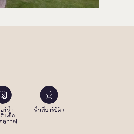
จอร์น้ำ
พื้นที่บาร์บีคิว
ซาวน่าแห้ง
ห้
รับเด็ก
ฤดูกาล)