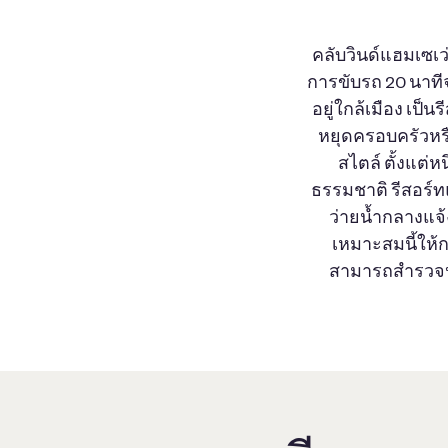
คลับวินด์แฮมเซเว่
การขับรถ 20 นาท
อยู่ใกล้เมือง เป
หยุดครอบครัวหรื
สไตล์ ตั้งแต่
ธรรมชาติ รีสอร์ท
ว่ายน้ำกลางแจ้
เหมาะสมนี้ให้กา
สามารถสำรวจประ