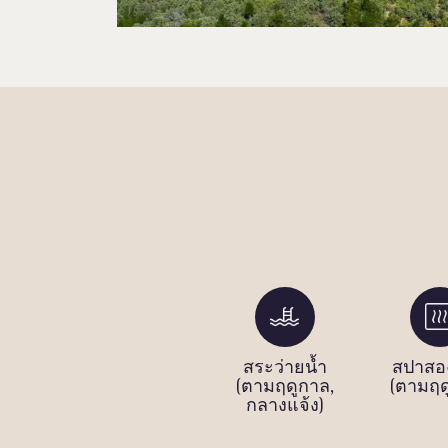
า
ที่จอดรถใน
สระว่ายน้ำ
สปาสอ
ด
สถานที่
(ตามฤดูกาล,
(ตามฤด
กลางแจ้ง)