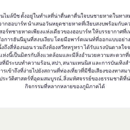
นไมล์บีช ตั้งอยู่ในทำเลที่น่าตื่นตาตื่นใจบนชายหาดในทาสมา
ีจากฮอบาร์ท นำเสนอวันหยุดชายหาดที่เงียบสงบพร้อมกั
็นรีสอร์ทชายหาดเพียงแห่งเดียวของฮอบาร์ท ให้บรรยากาศที
อการฮันนีมูนที่สงบเงียบ โดยมีอพาร์ตเมนท์ที่ออกแบบอย่าง
หนึ่งถึงสี่ห้องนอน รวมถึงห้องสวีทหรูหรา ได้รับแรงบันดาลใจ
แห่งนี้เป็นมิตรกับสิ่งแวดล้อมและมีสิ่งอำนวยความสะดวกที่เ
งที่มีระบบทำความร้อน, สปา, สนามเทนนิส และการบันเทิงสำห
รเข้าถึงที่ง่ายไปยังสถานที่ท่องเที่ยวที่มีชื่อเสียงของทาส
วัติศาสตร์ที่อุดมสมบูรณ์, สิ่งมหัศจรรย์ของธรรมชาติที่
กิจกรรมที่หลากหลายของภูมิภาคได้