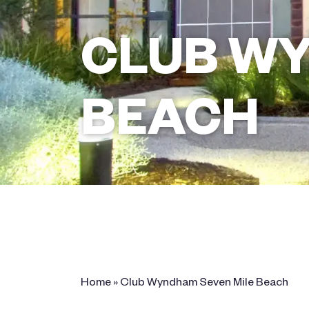
CLUB WY
BEACH
78 Surf Road, Seven Mile Beach,
Tasmania
Home
»
Club Wyndham Seven Mile Beach