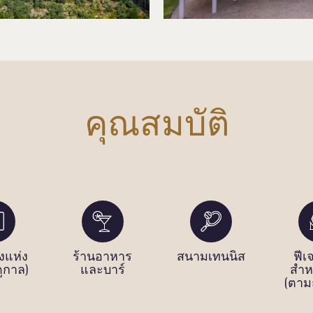
คุณสมบัติ
งแห่ง
ร้านอาหาร
สนามเทนนิส
ฟีเ
ูกาล)
และบาร์
สำห
(ตาม