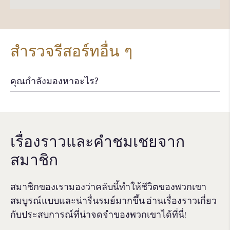
สำรวจรีสอร์ทอื่น ๆ
เรื่องราวและคําชมเชยจาก
สมาชิก
สมาชิกของเรามองว่าคลับนี้ทำให้ชีวิตของพวกเขา
สมบูรณ์แบบและน่ารื่นรมย์มากขึ้น อ่านเรื่องราวเกี่ยว
กับประสบการณ์ที่น่าจดจําของพวกเขาได้ที่นี่!