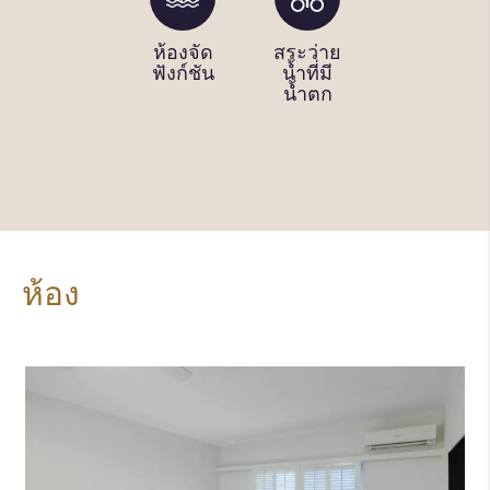
โต๊ะพูล
ห้องจัด
สระว่าย
บริการ
ฟังก์ชัน
น้ำที่มี
เช่า
น้ำตก
จักรยาน
ห้อง