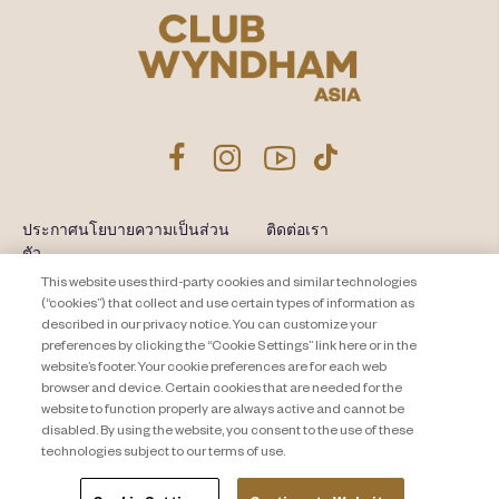
ประกาศนโยบายความเป็นส่วน
ติดต่อเรา
ตัว
แผนผังเว็บไซต์
This website uses third-party cookies and similar technologies
About Travel + Leisure Co
ข้อกำหนดและเงื่อนไข
(“cookies”) that collect and use certain types of information as
described in our privacy notice. You can customize your
Cookie Settings
preferences by clicking the “Cookie Settings” link here or in the
website’s footer. Your cookie preferences are for each web
browser and device. Certain cookies that are needed for the
website to function properly are always active and cannot be
disabled. By using the website, you consent to the use of these
technologies subject to our terms of use.