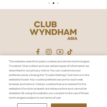
This website uses third-party cookies and similar technologies
(“cookies”) that collect and use certain types of information as
ประกาศนโยบายความเป็นส่วน
ติดต่อเรา
described in our privacy notice. You can customize your
ตัว
แผนผังเว็บไซต์
preferences by clicking the “Cookie Settings” link here or in the
website’s footer. Your cookie preferences are for each web
About Travel + Leisure Co
ข้อกำหนดและเงื่อนไข
browser and device. Certain cookies that are needed for the
Cookie Settings
website to function properly are always active and cannot be
disabled. By using the website, you consent to the use of these
technologies subject to our terms of use.