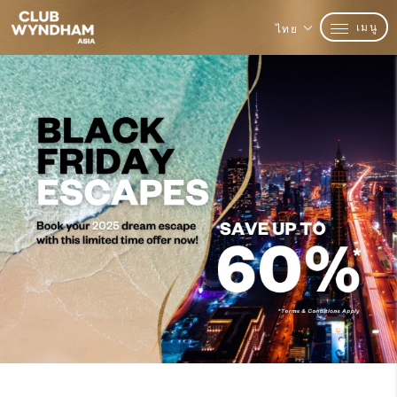
เมนู
ไทย