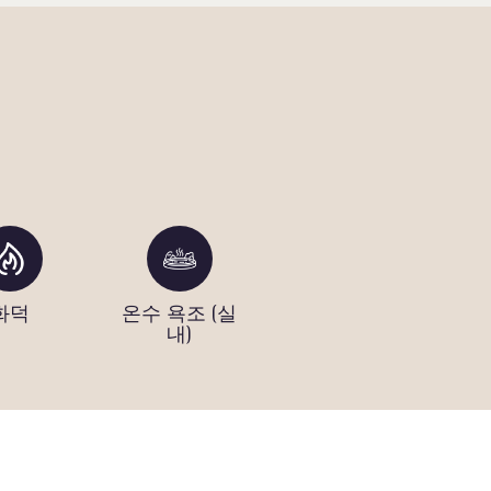
화덕
온수 욕조 (실
동전 운영 세
내)
탁 시설