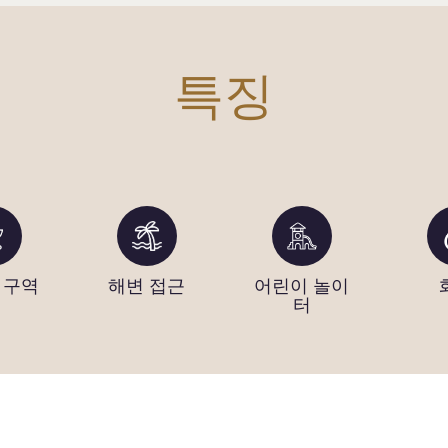
특징
 구역
해변 접근
어린이 놀이
터