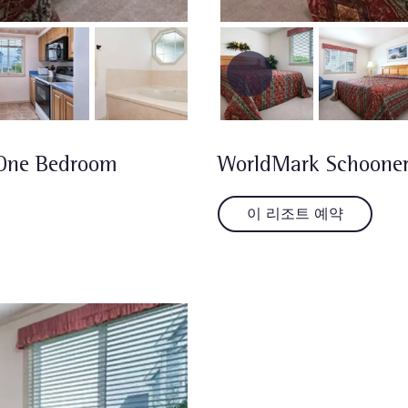
 One Bedroom
WorldMark Schooner
이 리조트 예약