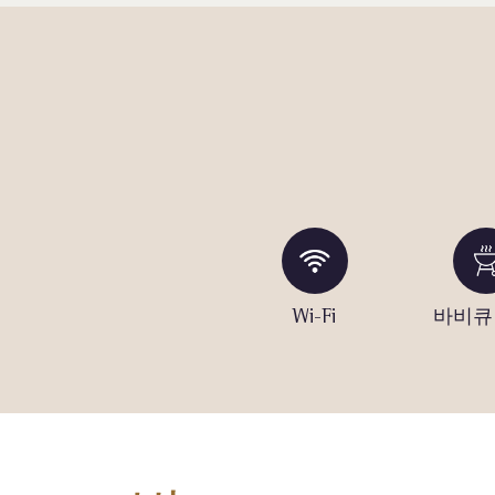
대
수영장 (실내)
Wi-Fi
바비큐