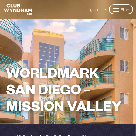
메뉴
한국어
WORLDMARK
SAN DIEGO –
MISSION VALLEY