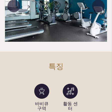
특징
수영장
바비큐
활동 센
피트니
(온수 및
구역
터
스 센터