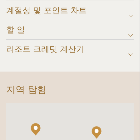
계절성 및 포인트 차트​
할 일
리조트 크레딧 계산기​
지역 탐험