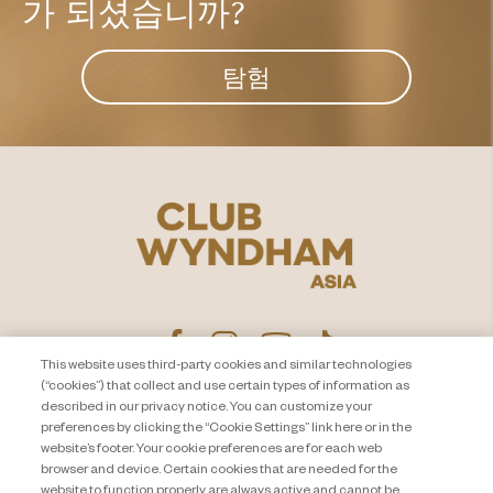
가 되셨습니까?
탐험
This website uses third-party cookies and similar technologies
(“cookies”) that collect and use certain types of information as
described in our privacy notice. You can customize your
Privacy Notice
문의하기
preferences by clicking the “Cookie Settings” link here or in the
website’s footer. Your cookie preferences are for each web
About Travel + Leisure Co.
사이트 맵
browser and device. Certain cookies that are needed for the
이용 약관
Cookie Settings
website to function properly are always active and cannot be