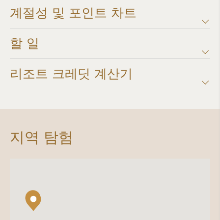
계절성 및 포인트 차트​
할 일
리조트 크레딧 계산기​
지역 탐험