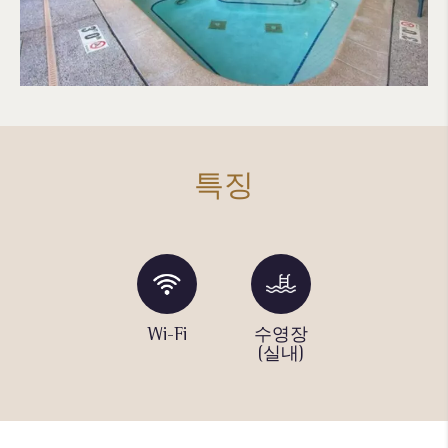
특징
세탁 시
Wi-Fi
수영장
온수 욕
설
(실내)
조(실내)