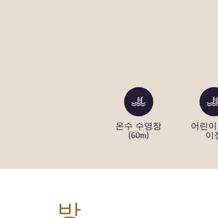
파
자전거 대여
온수 수영장
어린이
(60m)
이
방