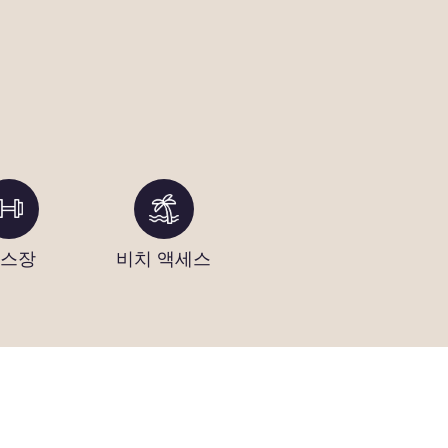
스장
비치 액세스
데이 스파
자