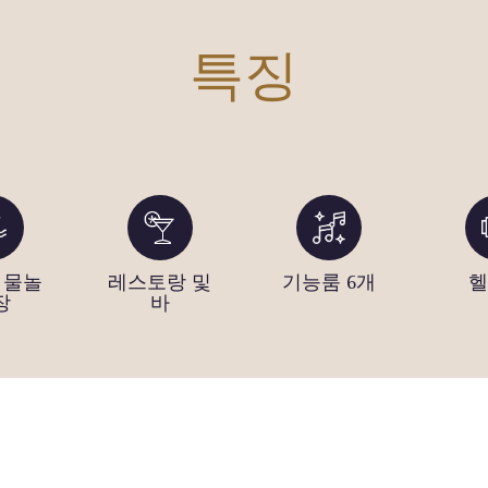
특징
 물놀
레스토랑 및
기능룸 6개
헬
장
바