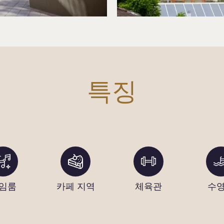
특징
임룸
카페 지역
체육관
수