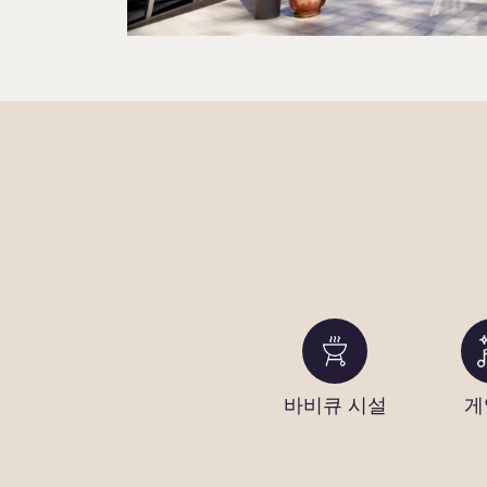
바비큐 시설
게