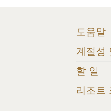
도움말
계절성 
할 일
리조트 