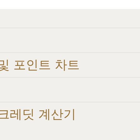
및 포인트 차트​
크레딧 계산기​