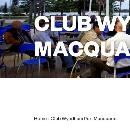
CLUB W
MACQUA
2 Murray Street, Port Macquarie,
NSW 2444 Australia
Home
»
Club Wyndham Port Macquarie