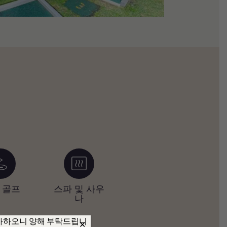
 골프
스파 및 사우
Wi-Fi
자
나
 불가하오니 양해 부탁드립니
✕