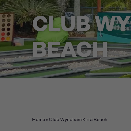
CLUB WY
BEACH
7 Winston Street (Cnr Coyne Street),
Kirra, Queensland 4225
Home
»
Club Wyndham Kirra Beach