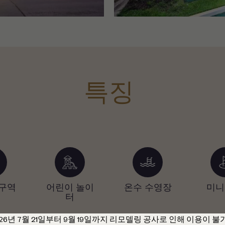
특징
구역
어린이 놀이
온수 수영장
미니
터
026년 7월 21일부터 9월 19일까지 리모델링 공사로 인해 이용이