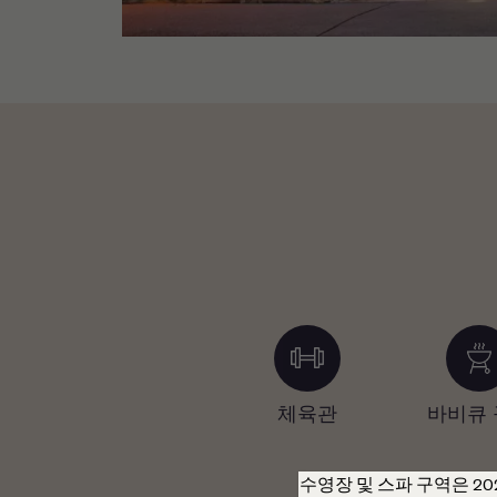
럽
실내 주차장
체육관
바비큐 
라)
수영장 및 스파 구역은 2