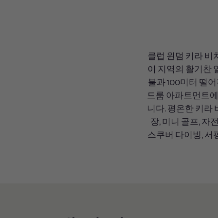
클럽 윈덤 키라 비
이 지역의 활기찬 
불과 100미터 떨
드룸 아파트먼트에는
니다. 평온한 키라
장, 미니 골프, 자
스쿠버 다이빙, 서핑