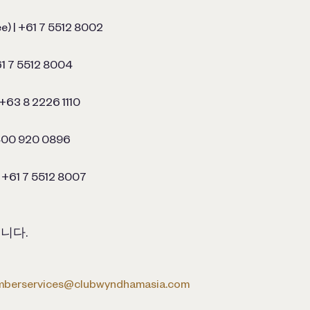
e) | +61 7 5512 8002
61 7 5512 8004
 +63 8 2226 1110
400 920 0896
 +61 7 5512 8007
니다.
berservices@clubwyndhamasia.com