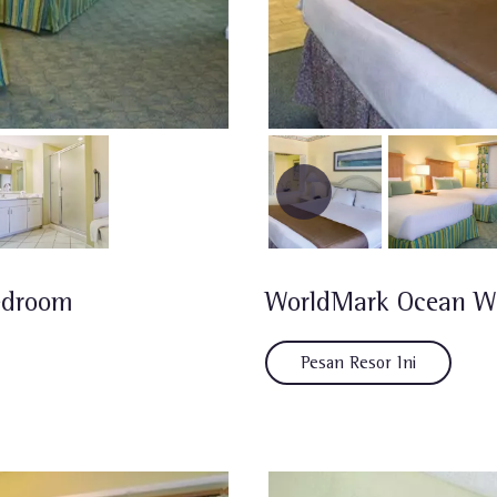
edroom
WorldMark Ocean Wa
Pesan Resor Ini