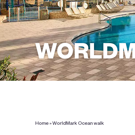
WORLDM
300 North Atlantic Avenue , Daytona
Beach, FL 32118
Home
»
WorldMark Ocean walk