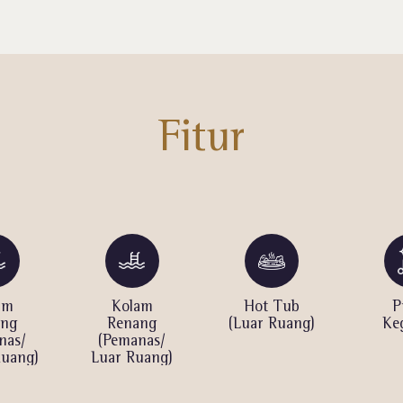
Fitur
am
Kolam
Hot Tub
P
ang
Renang
(Luar Ruang)
Ke
nas/
(Pemanas/
Ruang)
Luar Ruang)