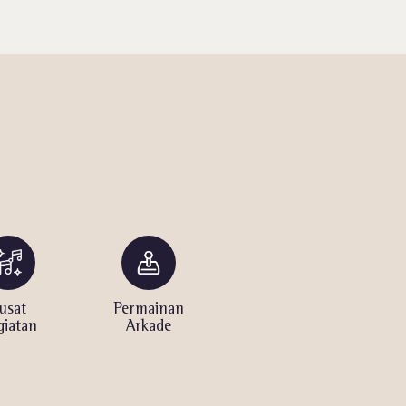
usat
Permainan
Bar
Ak
giatan
Arkade