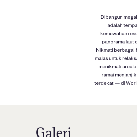
Dibangun megah 
adalah tempa
kemewahan resor
panorama laut d
Nikmati berbagai f
malas untuk relaks
menikmati area b
ramai menjanjika
terdekat — di Worl
Galeri