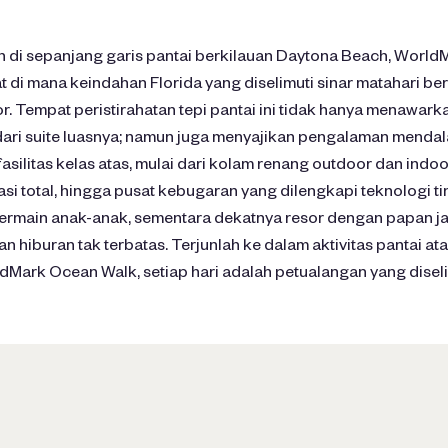
di sepanjang garis pantai berkilauan Daytona Beach, Worl
t di mana keindahan Florida yang diselimuti sinar matahari b
. Tempat peristirahatan tepi pantai ini tidak hanya menawa
ari suite luasnya; namun juga menyajikan pengalaman mendal
asilitas kelas atas, mulai dari kolam renang outdoor dan indoo
asi total, hingga pusat kebugaran yang dilengkapi teknologi ti
ermain anak-anak, sementara dekatnya resor dengan papan j
n hiburan tak terbatas. Terjunlah ke dalam aktivitas pantai atau
dMark Ocean Walk, setiap hari adalah petualangan yang diselim