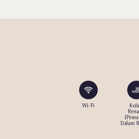
atur
Pool Bar
Wi-Fi
Kol
Ren
)
(Pema
Dalam 