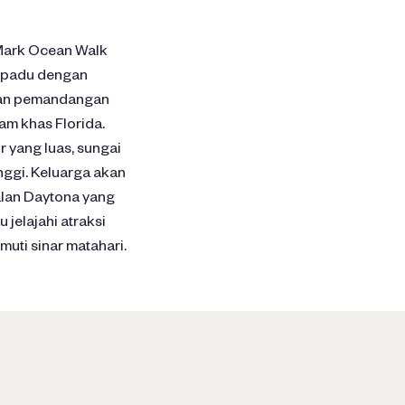
dMark Ocean Walk
erpadu dengan
rkan pemandangan
am khas Florida.
r yang luas, sungai
nggi. Keluarga akan
alan Daytona yang
 jelajahi atraksi
uti sinar matahari.