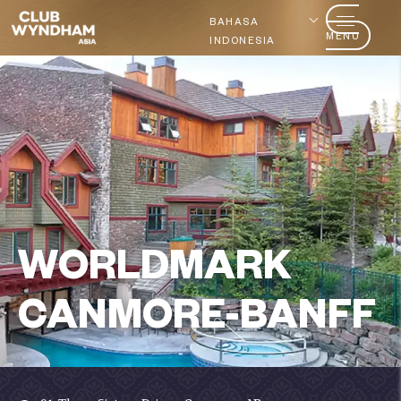
BAHASA
MENU
INDONESIA
WORLDMARK
CANMORE-BANFF