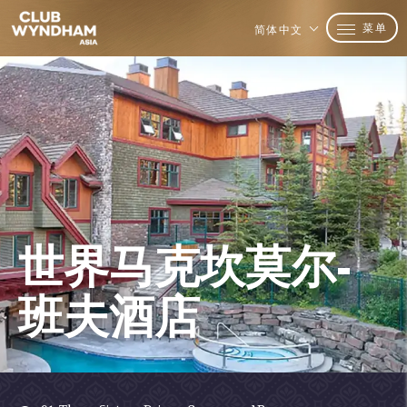
菜单
简体中文
世界马克坎莫尔-
班夫酒店