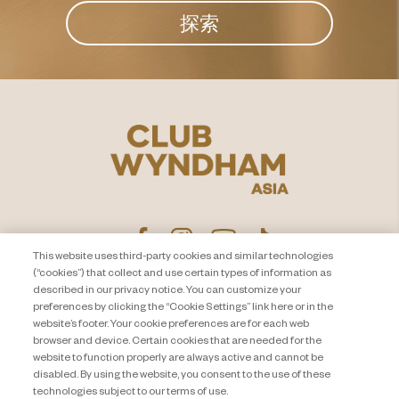
探索
This website uses third-party cookies and similar technologies
(“cookies”) that collect and use certain types of information as
described in our privacy notice. You can customize your
隐私声明
联系我们
preferences by clicking the “Cookie Settings” link here or in the
website’s footer. Your cookie preferences are for each web
About Travel + Leisure Co
网站地图
browser and device. Certain cookies that are needed for the
条款和条件
Cookie Settings
website to function properly are always active and cannot be
disabled. By using the website, you consent to the use of these
technologies subject to our terms of use.