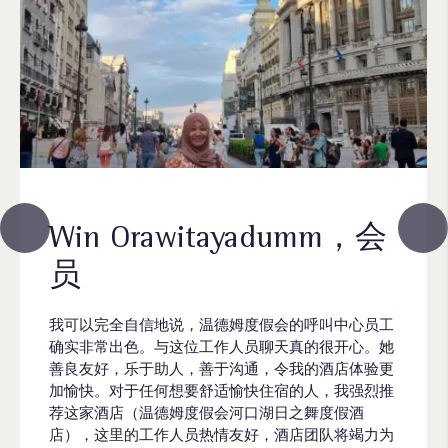
adumm，会
Sriprat Ngampi
当我通过温德姆亚洲度假会预订时,中
团队总能提供卓越的客户服务。温德
会的呼叫中心员工
假村别墅的每一位员工均提供优质服
天真的很开心。她
全，房间整洁宽敞。非常亲近自然。
令我的酒店体验更
滩边设有一个大泳池。
宿的人，我强烈推
日之舞度假酒
酒店团队将竭力为