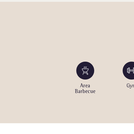
an
Penyewaan
Area
Gy
Sepeda
Barbecue