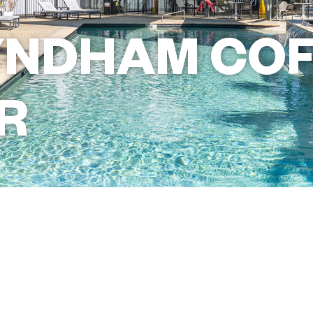
YNDHAM COF
R
+61 2 6659 2988