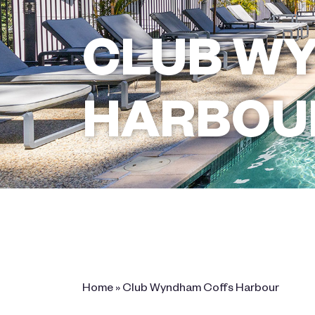
CLUB W
HARBOU
6 Resort Drive, Coffs Harbour, NSW
2450 Australia
Home
»
Club Wyndham Coffs Harbour