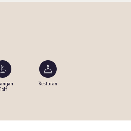
angan
Restoran
Kafe
Golf
Ber