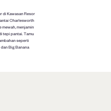
r di Kawasan Resor
Pantai Charlesworth
te mewah, menjamin
i tepi pantai. Tamu
tambahan seperti
ic dan Big Banana