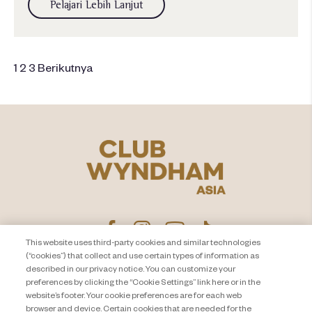
Pelajari Lebih Lanjut
1
2
3
Berikutnya
This website uses third-party cookies and similar technologies
(“cookies”) that collect and use certain types of information as
described in our privacy notice. You can customize your
PEMBERITAHUAN PRIVASI
Hubungi Kami
preferences by clicking the “Cookie Settings” link here or in the
website’s footer. Your cookie preferences are for each web
About Travel + Leisure Co
Peta Situs
browser and device. Certain cookies that are needed for the