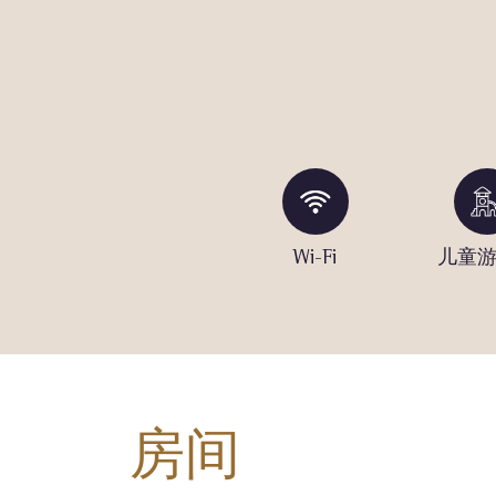
河
网球场
Wi-Fi
儿童
房间