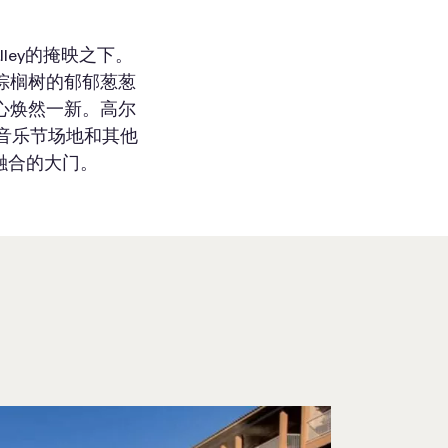
alley的掩映之下。
棕榈树的郁郁葱葱
心焕然一新。高尔
a音乐节场地和其他
美融合的大门。