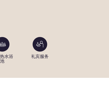
热水浴
礼宾服务
日间水疗
池