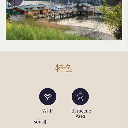
特色
Swimming
Wi-Fi
Barbecue
Fitness
Pool
Area
Center
(Outdoor/Seasonal)