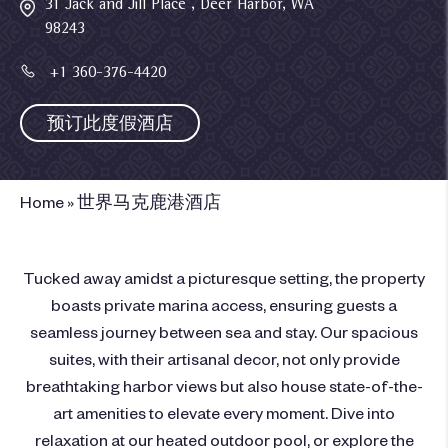
31 Jack and Jill Place , Deer Harbor, WA
98243
+1 360-376-4420
预订此度假酒店
Home
»
世界马克鹿港酒店
Tucked away amidst a picturesque setting, the property
boasts private marina access, ensuring guests a
seamless journey between sea and stay. Our spacious
suites, with their artisanal decor, not only provide
breathtaking harbor views but also house state-of-the-
art amenities to elevate every moment. Dive into
relaxation at our heated outdoor pool, or explore the