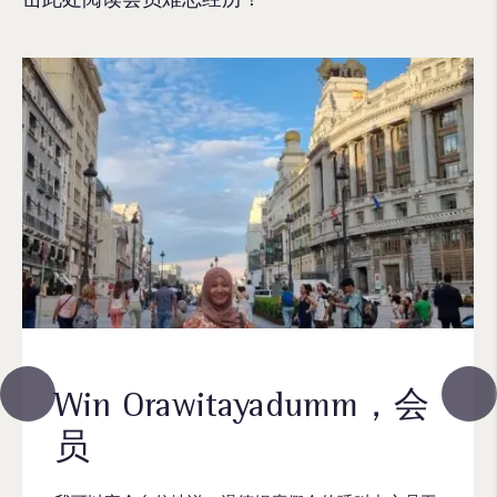
Win Orawitayadumm，会
员