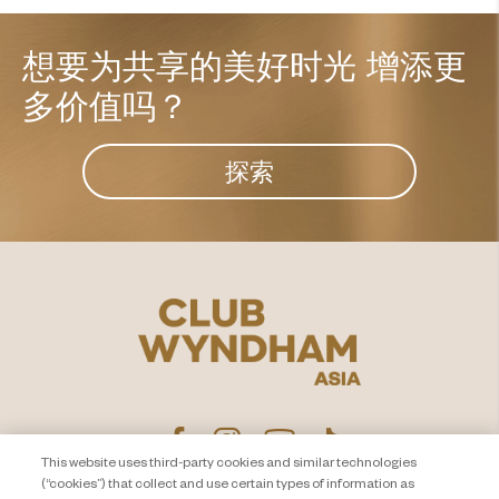
想要为共享的美好时光
增添更
多价值吗？
探索
This website uses third-party cookies and similar technologies
(“cookies”) that collect and use certain types of information as