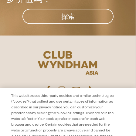
探索
This website uses third-party cookies and similar technologies
(“cookies”) that collect and use certain types of information as
described in our privacy notice. You can customize your
隐私声明
联系我们
preferences by clicking the “Cookie Settings” link here or in the
website’s footer. Your cookie preferences are for each web
About Travel + Leisure Co
网站地图
browser and device. Certain cookies that are needed for the
条款和条件
Cookie Settings
website to function properly are always active and cannot be
disabled. By using the website, you consent to the use of these