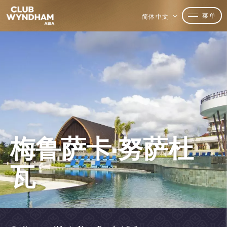
菜单
简体中文
梅鲁萨卡·努萨杜
瓦