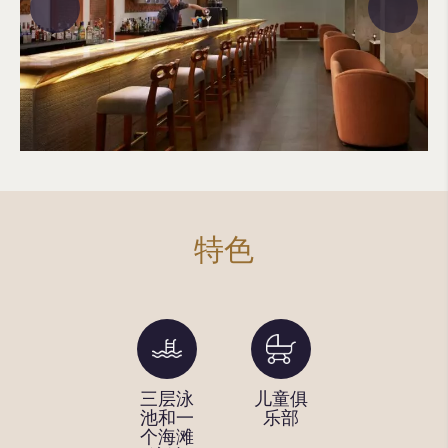
特色
梅鲁萨
三层泳
儿童俱
烧烤区
卡的水
池和一
乐部
疗中心
个海滩