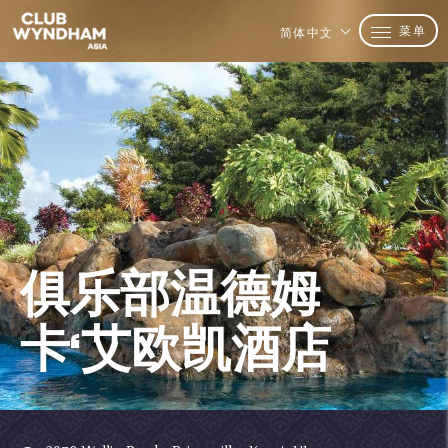
菜单
简体中文
俱乐部温德姆
卡‘艾欧凯酒店