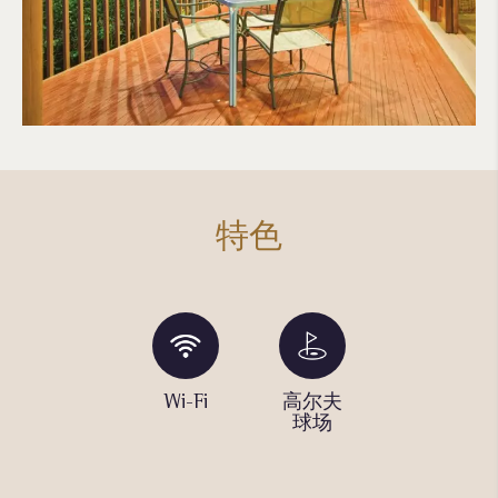
特色
野餐和
Wi-Fi
高尔夫
推杆练
烧烤区
球场
习场