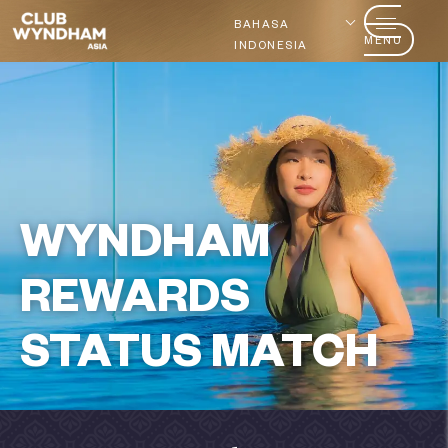
BAHASA
MENU
INDONESIA
WYNDHAM
REWARDS
STATUS MATCH