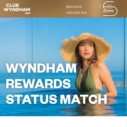
BAHASA
MENU
INDONESIA
WYNDHAM
REWARDS
STATUS MATCH