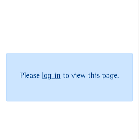
Ingin menjadi anggota?
Bergabung hari ini
Please
log-in
to view this page.