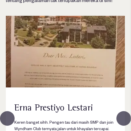
tentang pengalaman tak terlupakan mereka di sini!
Erna Prestiyo Lestari
N
Keren banget sihh. Pengen tau dari masih SMP dan join
Sa
Wyndham Club ternyata jalan untuk khayalan tercapai.
pa