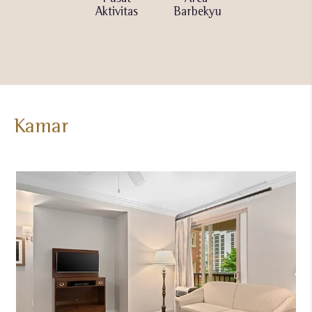
Renang
Aktivitas
Barbekyu
dengan
(Pemanasan
Internet
& Luar
Bersama
Ruang)
Kamar