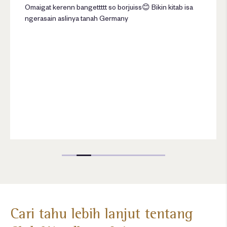
Omaigat kerenn bangettttt so borjuiss😊 Bikin kitab isa
de
ngerasain aslinya tanah Germany
ma
mi
Cl
Cari tahu lebih lanjut tentang