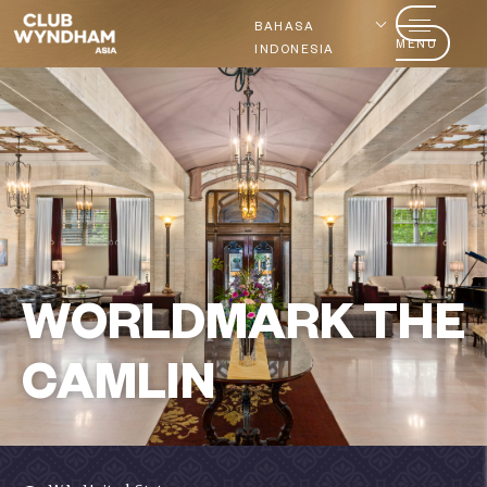
BAHASA
MENU
INDONESIA
WORLDMARK THE
CAMLIN