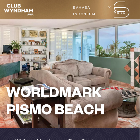
BAHASA
MENU
INDONESIA
WORLDMARK
PISMO BEACH