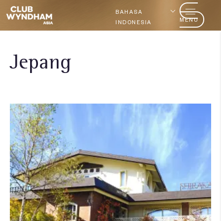
BAHASA
MENU
INDONESIA
Jepang